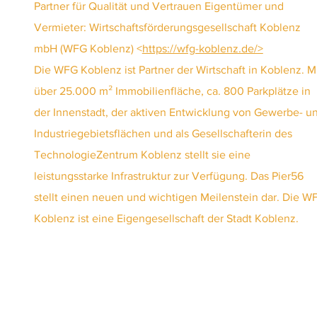
Partner für Qualität und Vertrauen Eigentümer und
Vermieter: Wirtschaftsförderungsgesellschaft Koblenz
mbH (WFG Koblenz) <
https://wfg-koblenz.de/>
Die WFG Koblenz ist Partner der Wirtschaft in Koblenz. M
über 25.000 m² Immobilienfläche, ca. 800 Parkplätze in
der Innenstadt, der aktiven Entwicklung von Gewerbe- u
Industriegebietsflächen und als Gesellschafterin des
TechnologieZentrum Koblenz stellt sie eine
leistungsstarke Infrastruktur zur Verfügung. Das Pier56
stellt einen neuen und wichtigen Meilenstein dar. Die W
Koblenz ist eine Eigengesellschaft der Stadt Koblenz.
Architektur: Fries Architekten <
https://fries-
architekten.de/>
, Vallendar
Projektsteuerung: Hitzler Ingenieure <
https://www.hitzler
ingenieure.de/>
, Koblenz
Technische Gebäudeausrüstung: HPI Himmen
<
https://www.hpi-himmen.de/>
, Andernach