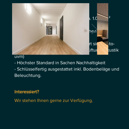
Wir verstehen Ihre Bedürfnisse:
- Flexible Mietflächen von 200 bis ca. 1.000 m²
zusammenhängender Fläche
- Großzügige gemeinschaftliche Flächen im
Erdgeschoss
- Technische Ausstattung und Komfort sind up-to-
date (Netzwerk, Heizung, Kühlung, Lüftung, Akustik
uvm)
- Höchster Standard in Sachen Nachhaltigkeit
- Schlüsselfertig ausgestattet inkl. Bodenbeläge und
Beleuchtung.
Interessiert?
Wir stehen Ihnen gerne zur
Verfügung.